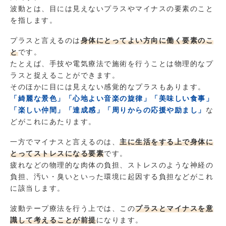
波動とは、目には見えないプラスやマイナスの要素のこと
を指します。
プラスと言えるのは
身体にとってよい方向に働く要素のこ
と
です。
たとえば、手技や電気療法で施術を行うことは物理的なプ
ラスと捉えることができます。
そのほかに目には見えない感覚的なプラスもあります。
「綺麗な景色」「心地よい音楽の旋律」「美味しい食事」
「楽しい仲間」「達成感」「周りからの応援や励まし」
な
どがこれにあたります。
一方でマイナスと言えるのは、
主に生活をする上で身体に
とってストレスになる要素
です。
疲れなどの物理的な肉体の負担、ストレスのような神経の
負担、汚い・臭いといった環境に起因する負担などがこれ
に該当します。
波動テープ療法を行う上では、この
プラスとマイナスを意
識して考えることが前提
になります。