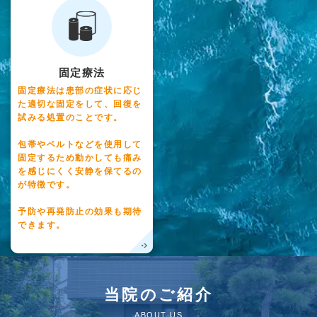
固定療法
固定療法は患部の症状に応じ
た適切な固定をして、回復を
試みる処置のことです。
包帯やベルトなどを使用して
固定するため動かしても痛み
を感じにくく安静を保てるの
が特徴です。
予防や再発防止の効果も期待
できます。
当院のご紹介
ABOUT US