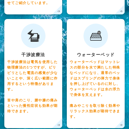
せてご紹介しています。
干渉波療法
ウォーターベッド
干渉波療法は電気を使用した
ウォーターベッドはマットレ
物理療法の1つですが、ピリ
スの部分を水で満たした特殊
ピリとした電流の感覚が少な
なベッドになり、通常のベッ
いことや、深く広い範囲に作
ドはスプリングの弾力で身体
用するという特徴がありま
を押し上げているのに対し、
す。
ウォーターベッドは水の浮力
で身体を支えます。
首や肩のこり、腰や膝の痛み
といった慢性症状も効果が期
痛みやこりを取り除く効果や
待できます。
リラックス効果が期待できま
す。