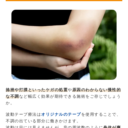
捻挫や打撲といったケガの処置
や
原因のわからない慢性的
な不調
など幅広く効果が期待できる施術をご存じでしょう
か。
波動テープ療法は
オリジナルのテープ
を使用することで、
不調の出ている部分に働きかけます。
波動は目には見えませんが、音の周波数のように
身体が爽