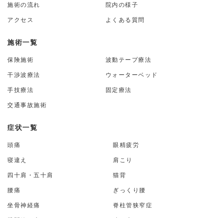
施術の流れ
院内の様子
アクセス
よくある質問
施術一覧
保険施術
波動テープ療法
干渉波療法
ウォーターベッド
手技療法
固定療法
交通事故施術
症状一覧
頭痛
眼精疲労
寝違え
肩こり
四十肩・五十肩
猫背
腰痛
ぎっくり腰
坐骨神経痛
脊柱管狭窄症