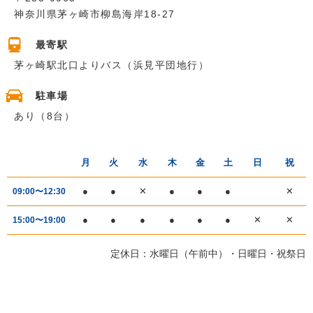
神奈川県茅ヶ崎市柳島海岸18-27
最寄駅
茅ヶ崎駅北口よりバス（浜見平団地行）
駐車場
あり（8台）
月
火
水
木
金
土
日
祝
●
●
✕
●
●
●
✕
09:00〜12:30
●
●
●
●
●
●
✕
✕
15:00〜19:00
定休日：水曜日（午前中）・日曜日・祝祭日