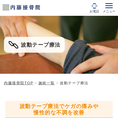
お電話
メニュー
波動テープ療法
内藤接骨院TOP
施術一覧
波動テープ療法
波動テープ療法でケガの痛みや
慢性的な不調を改善