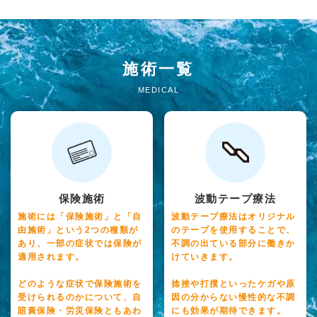
施術一覧
MEDICAL
保険施術
波動テープ療法
施術には「保険施術」と「自
波動テープ療法はオリジナル
由施術」という2つの種類が
のテープを使用することで、
あり、一部の症状では保険が
不調の出ている部分に働きか
適用されます。
けていきます。
どのような症状で保険施術を
捻挫や打撲といったケガや原
受けられるのかについて、自
因の分からない慢性的な不調
賠責保険・労災保険ともあわ
にも効果が期待できます。