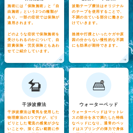
施術には「保険施術」と「自
波動テープ療法はオリジナル
由施術」という2つの種類が
のテープを使用することで、
あり、一部の症状では保険が
不調の出ている部分に働きか
適用されます。
けていきます。
どのような症状で保険施術を
捻挫や打撲といったケガや原
受けられるのかについて、自
因の分からない慢性的な不調
賠責保険・労災保険ともあわ
にも効果が期待できます。
せてご紹介しています。
干渉波療法
ウォーターベッド
干渉波療法は電気を使用した
ウォーターベッドはマットレ
物理療法の1つですが、ピリ
スの部分を水で満たした特殊
ピリとした電流の感覚が少な
なベッドになり、通常のベッ
いことや、深く広い範囲に作
ドはスプリングの弾力で身体