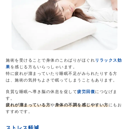
施術を受けることで身体のこわばりがほぐれ
リラックス効
果
を感じる方もいらっしゃいます。
特に疲れが溜まっていたり睡眠不足がみられたりする方
は、施術の気持ちよさで眠ってしまうこともあります。
良質な睡眠へ導き脳の休息を促して
疲労回復
につなげま
す。
疲れが溜まっている方
や
身体の不調を感じやすい方
にもお
すすめです。
ストレス軽減