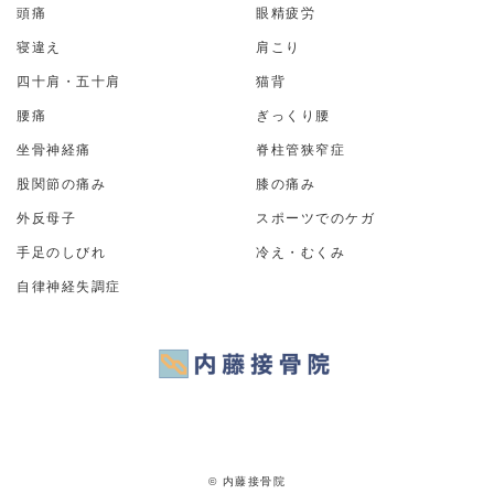
頭痛
眼精疲労
寝違え
肩こり
四十肩・五十肩
猫背
腰痛
ぎっくり腰
坐骨神経痛
脊柱管狭窄症
股関節の痛み
膝の痛み
外反母子
スポーツでのケガ
手足のしびれ
冷え・むくみ
自律神経失調症
© 内藤接骨院