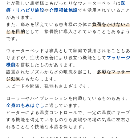
とが難しい患者様にもぴったりなウォーターベッドは
医
療・リハビリ施設
や
介護福祉施設
でも活用されていること
があります。
また、痛みを訴えている患者様の身体に
負荷をかけない
こ
とを目的
として、接骨院に導入されていることもあるよう
です。
ウォーターベッドは寝具として家庭で愛用されることもあ
りますが、症状の改善により役立つ機能として
マッサージ
機能
を搭載したものがあります。
設置されたノズルから水の噴流を起こし、
多彩なマッサー
ジ効果
をもたらします。
スピードや間隔、強弱もさまざまです。
ローラーやバイブレーションを内蔵しているものもあり、
全身のもみほぐし
に適しています。
ヒーターによる温度コントロールで、一定の温度にキープ
する機能を備えているものなら夏場や冬場の気温に左右さ
れることなく快適な水温を保ちます。