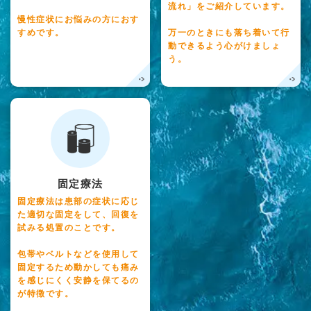
流れ」をご紹介しています。
慢性症状にお悩みの方におす
すめです。
万一のときにも落ち着いて行
動できるよう心がけましょ
う。
固定療法
固定療法は患部の症状に応じ
た適切な固定をして、回復を
試みる処置のことです。
包帯やベルトなどを使用して
固定するため動かしても痛み
を感じにくく安静を保てるの
が特徴です。