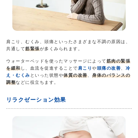
肩こり、むくみ、頭痛といったさまざまな不調の原因は、
共通して
筋緊張
が多くみられます。
ウォーターベッドを使ったマッサージによって
筋肉の緊張
を緩和
し、血流を促進することで
肩こり
や
頭痛の改善
、
冷
え・むくみ
といった状態や
体質の改善
、
身体のバランスの
調整
などに役立ちます。
リラクゼーション効果