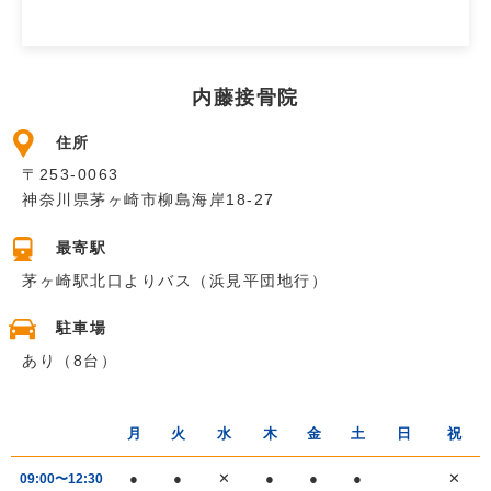
内藤接骨院
住所
〒253-0063
神奈川県茅ヶ崎市柳島海岸18-27
最寄駅
茅ヶ崎駅北口よりバス（浜見平団地行）
駐車場
あり（8台）
月
火
水
木
金
土
日
祝
●
●
✕
●
●
●
✕
09:00〜12:30